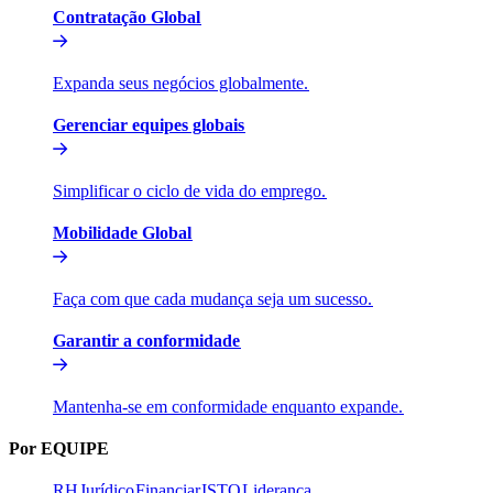
Contratação Global​​
Expanda seus negócios globalmente.​​
Gerenciar equipes globais​​
Simplificar o ciclo de vida do emprego.​​
Mobilidade Global​​
Faça com que cada mudança seja um sucesso.​​
Garantir a conformidade​​
Mantenha-se em conformidade enquanto expande.​​
Por EQUIPE​​
RH​​
Jurídico​​
Financiar​​
ISTO​​
Liderança​​