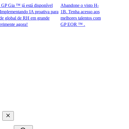
Gia ™ já está disponível
Abandone o visto H-
lementando IA proativa para
1B. Tenha acesso aos
lobal de RH em grande
melhores talentos com
nte agora!​​
GP EOR ™ .​​