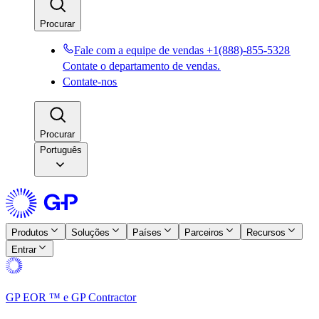
Procurar​​
Fale com a equipe de vendas +1(888)-855-5328​​
Contate o departamento de vendas.​​
Contate-nos​​
Procurar​​
Português
Produtos​​
Soluções​​
Países​​
Parceiros​​
Recursos​​
Entrar​​
GP EOR ™ e GP Contractor​​