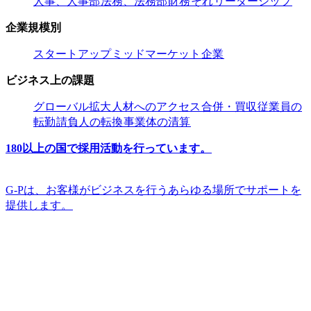
人事、人事部​​
法務、法務部​​
財務​​
それ​​
リーダーシップ​​
企業規模別​​
スタートアップ​​
ミッドマーケット​​
企業​​
ビジネス上の課題​​
グローバル拡大​​
人材へのアクセス​​
合併・買収​​
従業員の
転勤​​
請負人の転換​​
事業体の清算​​
180以上の国で採用活動を行っています。​​
G-Pは、お客様がビジネスを行うあらゆる場所でサポートを
提供します。​​