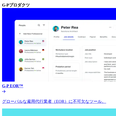
G-Pプロダクツ​​
G-P EOR™​​
グローバルな雇用代行業者（EOR）に不可欠なツール。​​