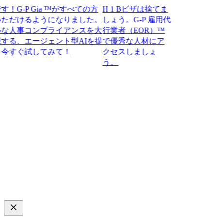
-P Gia ™がすべての方
H 1 Bビザは捨てま
だけるようになりました。
しょう。G-P 雇用代
人事コンプライアンスを大
行業者（EOR）™
、エージェント型AIを提
で優秀な人材にア
ぐ試してみて！​​
クセスしましょ
う。​​