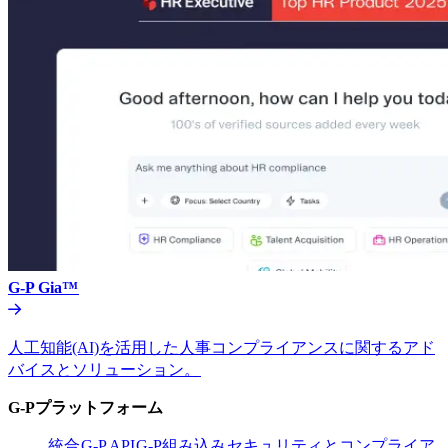
G-P Gia™​​
人工知能(AI)を活用した人事コンプライアンスに関するアド
バイスとソリューション。​​
G-Pプラットフォーム​​
統合​​
G-P API​​
G-P組み込み​​
セキュリティとコンプライア